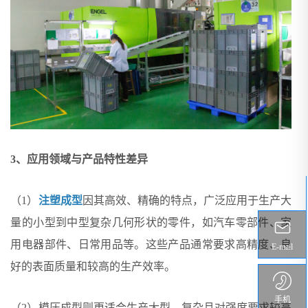
3、应用领域与产品特性差异
（1）
注塑成型
因其高效、精确的特点，广泛应用于生产大
量的小型到中型复杂几何形状的零件，如汽车零部件、家
用电器部件、日常用品等。这些产品通常要求高精度、良
E-mail
好的表面质量和较高的生产效率。
手机
（2）模压成型则更适合生产大型、复杂且对强度要求较高