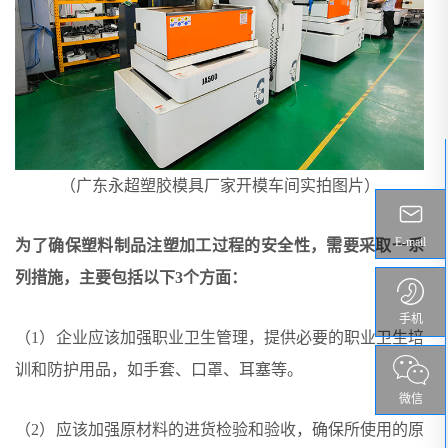
（广东永超塑胶模具厂家开模车间实拍图片）
E-mail
为了确保塑料制品注塑加工过程的安全性，需要采取一系
列措施，主要包括以下3个方面：
手机
（1）企业应该加强职业卫生管理，提供必要的职业卫生培
训和防护用品，如手套、口罩、耳塞等。
微信
（2）应该加强原材料的进货检验和验收，确保所使用的原