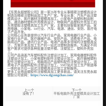
【东莞永超塑胶公司】是一家26年专业从事精密注塑模具设计
制造及精密注塑制品加工生产厂家。专业从事：汽车产品注塑
模具设计、医疗器材注塑模具加工、小家电产品塑料制品制
造、通讯器材塑料外壳模具设计、物联网产品塑料外壳加工的
东莞塑胶注塑模具加工生产厂家，主要包括智能家居产品、家
用电器、小家电、iot行业、汽车、电源、通信、安防、医疗电
子产品开发。
公司核心业务是提供以汽车行业产品、家用电器行业产品、小
家电行业产品、医疗器械产品、安防产品、消费电子产品、电
脑周边产品、通讯行业产品、电源产品等多领域的注塑模具设
计、方案开发及加工生产的一站式注塑制造服务，为满足不同
客户需求可提供各种批量注塑开模、注塑加工、塑料外壳加
工。
公司产品涵盖汽车塑料配件注塑设计加工、家用电器塑料配件
注塑设计加工、小家电塑料配件注塑设计加工、医疗器械塑料
配件注塑设计加工、电脑周边产品塑料配件注塑设计加工、消
费电子产品塑料配件注塑设计加工、SMT贴片加工生产制造等
一体的全方位一站式注塑模具设计加工定制服务。
更多工业用品塑胶件注塑模具加工更多新品，请关注东莞永超
塑胶公司官网：
https://www.dgyongchao.com/
上一个
下一个
没有了！
平板电脑外壳注塑模具设计加工
厂家